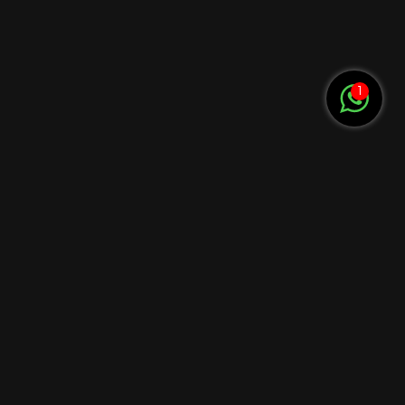
Zone proche (10–12 km) Lunel, Marsillargues, Lunel-
Viel, Saint-Just, Villetelle, Entre-Vignes, Boisseron,
Saint-Nazaire-de-Pézan
Extension (12–15 km) Saussines Valergues,
1
Lansargues, Restinclières, Saint-Geniès-des-
Mourgues,